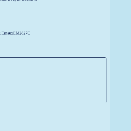
งสระEmauxEM2827C