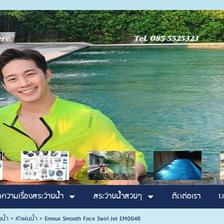
oose Here. Tel. 085-
ความเรื่องสระว่ายน้ำ
สระว่ายน้ำสวยๆ
ติดต่อเรา
ผ
ยน้ำ
>
หัวพ่นน้ำ
>
Emaux Smooth Face Swirl Jet EM0048